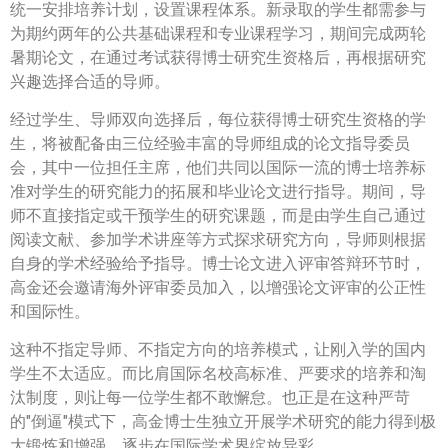
统一安排培养计划，设置课程体系。新录取的学生都需参与
为期约两年的公共基础课程和专业课程学习，期间完成两轮
暑期论文，在通过考试获得博士研究生资格后，再根据研究
兴趣选择合适的导师。
经过学生、导师双向选择后，每位获得博士研究生资格的学
生，将被配备由三位经验丰富的导师组成的论文指导委员
会，其中一位担任主席，他们共同以国际一流的博士培养标
准对学生的研究能力的拓展和毕业论文进行指导。期间，导
师不直接指定或干预学生的研究课题，而是由学生自己通过
阅读文献、参加学术讲座等方式探求研究方向，导师则根据
自身的学术经验给予指导。博士论文进入评审答辩环节时，
高金还会邀请海外评审委员加入，以增强论文评审的公正性
和国际性。
这种不指定导师、不指定方向的培养模式，让刚入学的国内
学生不太适应。而比肩国际名校高标准、严要求的培养和淘
汰制度，则让每一位学生都不敢懈怠。也正是在这种严苛
的"倒逼"模式下，高金博士生独立开展学术研究的能力得到极
大锻炼和增强，逐步在国际学术界绽放异彩。