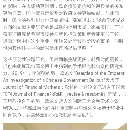
的影响，在市场动荡时期，民企债券定价和信用质量的关系
更为显著，国企债券定价则对政府支持更加敏感。与此同
时，民企的盈利能力也开始减弱。潘军指出："以前学术界这
方面的文献主要研究的是成熟的信用市场，比如美国。而这
项实证研究是希望市场参与者包括政策制定者能更加了解、
进而理解中国这个重要、年轻又处于转型阶段的市场，同时
也为其他转型中的新兴信用市场提供借鉴。"
这些原创性课题研究，虽然面临挑战更多，耗费时间更长，
但也由此展现出高金博士生独到的学术眼光和出众的研究实
力。2019年，李晓明的另一篇论文"Beauties of the Emperor:
An Investigation of a Chinese Government Bailout "发表于
Journal of Financial Markets；耿哲的上述论文已进入了国际
顶刊Journal of Finance的R&R（revise & resubmit）环节，与
王坦教授合作的另一篇论文曾入选国际三大金融学术会议
WFA……这些都成为他们在国际应聘中与海外名校博士毕业生
同台竞争，并最终拿到心仪教职的重要砝码。