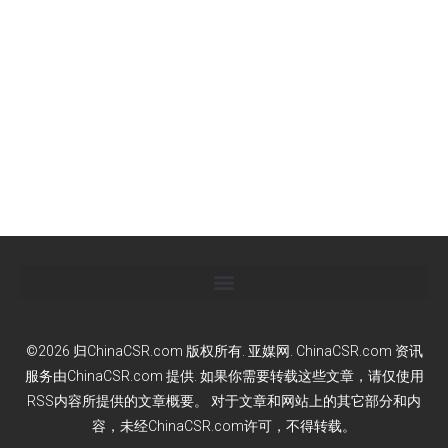
©2026 归ChinaCSR.com 版权所有. 亚媒网. ChinaCSR.com 资讯
服务由ChinaCSR.com 提供. 如果你需要转载这些文章，请仅使用
RSS内容所提供的文章概要。 对于文章和网站上的其它部分和内
容，未经ChinaCSR.com许可，不得转载。