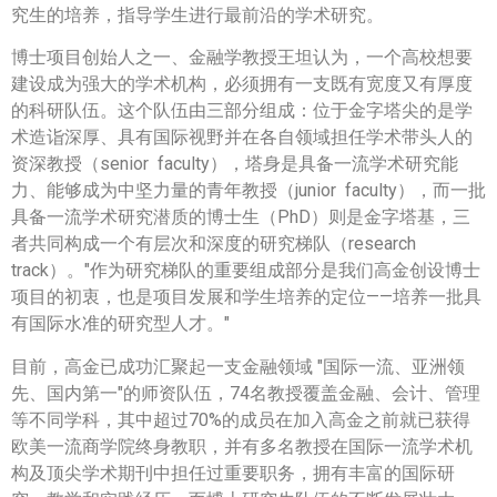
究生的培养，指导学生进行最前沿的学术研究。
博士项目创始人之一、金融学教授王坦认为，一个高校想要
建设成为强大的学术机构，必须拥有一支既有宽度又有厚度
的科研队伍。这个队伍由三部分组成：位于金字塔尖的是学
术造诣深厚、具有国际视野并在各自领域担任学术带头人的
资深教授（senior faculty），塔身是具备一流学术研究能
力、能够成为中坚力量的青年教授（junior faculty），而一批
具备一流学术研究潜质的博士生（PhD）则是金字塔基，三
者共同构成一个有层次和深度的研究梯队（research
track）。"作为研究梯队的重要组成部分是我们高金创设博士
项目的初衷，也是项目发展和学生培养的定位——培养一批具
有国际水准的研究型人才。"
目前，高金已成功汇聚起一支金融领域 "国际一流、亚洲领
先、国内第一"的师资队伍，74名教授覆盖金融、会计、管理
等不同学科，其中超过70%的成员在加入高金之前就已获得
欧美一流商学院终身教职，并有多名教授在国际一流学术机
构及顶尖学术期刊中担任过重要职务，拥有丰富的国际研