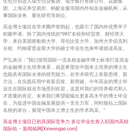
生也分别进入瑞士信贷集团、瑞士银行有限公司、花旗集
团、上海证券交易所、蚂蚁金服等国内外知名金融机构，从
事国际业务、量化研究等岗位。
高金博士项目在学术圈声誉鹊起，也吸引了国内外优秀学子
积极申请。除了国内传统的"985"名校和经贸类、财经类大
学，来自美国密歇根大学、哥伦比亚大学、加州大学伯克利
分校、约翰霍普金斯大学的硕士毕业生也来申请就读高金。
严弘表示："我们按照国际一流名校金融学博士标准打造高金
的金融博士生培养体系，就是希望在中国本土培养的博士生
也能具有国际水准的研究能力，在学术研究上有新思维、新
方法，在实践应用中有新启发、新突破。今年高金的博士毕
业生在国际就业市场受到欢迎，这是对我们的培养模式和人
才质量的肯定。未来我们希望能输出更多高水平的博士毕业
生，为促进中国金融发展提供一支生力军，同时能站上国际
名校的讲台，展现中国本土博士生的学术风采。"
高金博士项目已初具国际竞争力 多位毕业生将入职国内高校
国际轨
–
新闻稿网[Xinwengao.com]