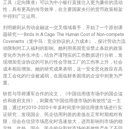
工具（定向降准）可以为中小银行直接注入更为廉价的流动
性，具有更高的传导效率，在主要国家央行的货币政策框架
中得到广泛运用。
刘明媚则从劳动金融这一交叉领域着手，开始了一个原创课
题研究——Birds In A Cage: The Human Cost of Non-compete
Covenants（笼中鸟：竞业协议的人力成本），探讨劳动力流
动限制对工人福利的影响。她利用美国竞业禁止条款的政策
变化作为外生冲击，结合严谨翔实的工伤数据进行分析，发
现增加竞业协议的可执行性会导致工厂的工伤率上升，社会
成本相应增加。她的研究成果表明，这一安全恶化效应在高
度工会化的行业被减弱，在面临财务困境的企业中则更为严
重。
耿哲与导师潘军合作的论文，《中国信用债市场中的国企溢
价和政府支持》，则聚焦"中国信用债市场的有效性"这一主
题，通过对2010-2020十年多时间里中国信用债市场进行实
证研究，发现国企、民企信用利差的差值在正常时期相对有
限，但会在信贷市场恶化时迅速放大，进而影响到市场的稳
定性。此外，国企、民企的分割对市场的有效性产生了不同