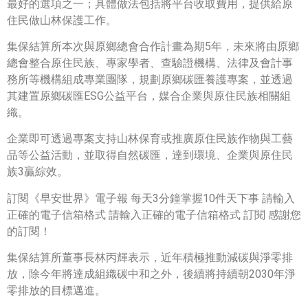
最好的選項之一；具體做法包括將平台收取費用，提供給原
住民做山林保護工作。
集保結算所本次與原鄉總會合作計畫為期5年，未來將由原鄉
總會整合原住民族、專家學者、查驗證機構、法律及會計事
務所等機構組成專業團隊，規劃原鄉碳匯養護專案，並透過
其建置原鄉碳匯ESG公益平台，媒合企業與原住民族相關組
織。
企業即可透過專案支持山林保育或推廣原住民族作物與工藝
品等公益活動，並取得自然碳匯，達到環境、企業與原住民
族3贏綜效。
訂閱《早安世界》電子報 每天3分鐘掌握10件天下事 請輸入
正確的電子信箱格式 請輸入正確的電子信箱格式 訂閱 感謝您
的訂閱！
集保結算所董事長林丙輝表示，近年積極推動減碳與淨零排
放，除今年將達成組織碳中和之外，後續將持續朝2030年淨
零排放的目標邁進。