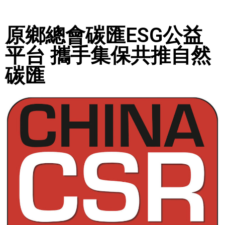
原鄉總會碳匯ESG公益
平台 攜手集保共推自然
碳匯