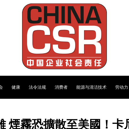
会
健康
法令法规
消费者
能源与清洁技术
劳动力
撤離 煙霧恐擴散至美國！