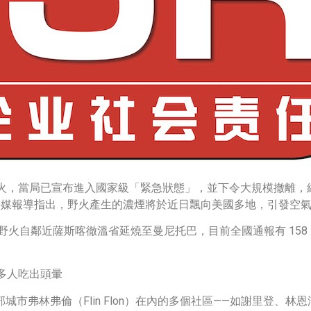
，當局已宣布進入國家級「緊急狀態」，並下令大規模撤離，總計
救災。外媒報導指出，野火產生的濃煙將於近日飄向美國多地，引發空
次野火自鄰近薩斯喀徹溫省延燒至曼尼托巴，目前全國通報有 15
多人吃出頭暈
部城市弗林弗倫（Flin Flon）在內的多個社區——如謝里登、