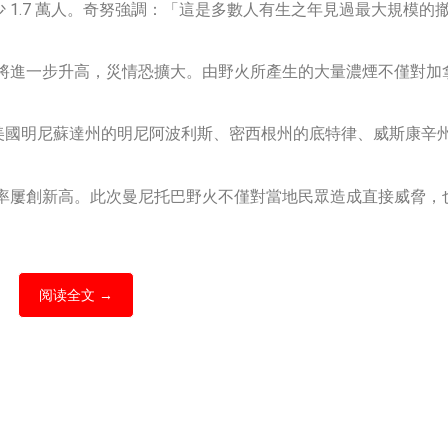
至少 1.7 萬人。奇努強調：「這是多數人有生之年見過最大規模
將進一步升高，災情恐擴大。由野火所產生的大量濃煙不僅對加
影響美國明尼蘇達州的明尼阿波利斯、密西根州的底特律、威斯康
率屢創新高。此次曼尼托巴野火不僅對當地民眾造成直接威脅，
阅读全文 →