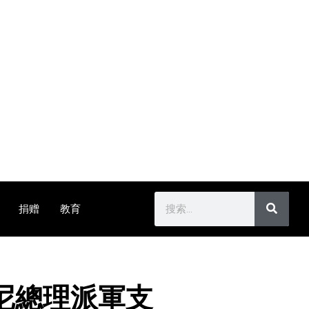
捐赠
教育
卡尼總理派軍支