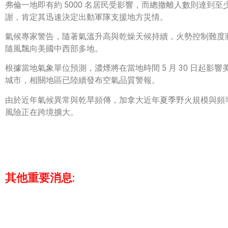
弗倫一地即有約 5000 名居民受影響，而總撤離人數則達到
謝，肯定其迅速決定出動軍隊支援地方災情。
氣候專家警告，隨著氣溫升高與乾燥天候持續，火勢控制難度
隨風飄向美國中西部多地。
根據當地氣象單位預測，濃煙將在當地時間 5 月 30 日起
城市，相關地區已陸續發布空氣品質警報。
由於近年氣候異常與乾旱頻傳，加拿大近年夏季野火規模與頻
風險正在跨境擴大。
其他重要消息: