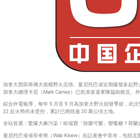
加拿大西部再傳大規模野火災情。曼尼托巴省近期爆發多起野火
加拿大總理卡尼（Mark Carney）已批准派遣軍隊協助
綜合外電報導，每年 5 月至 9 月為加拿大野火頻發季節，此
22 起火勢尚未受控，累計已燒毀逾 20 萬公頃土地。
全站首選：驚爆大麻污染！哈瑞寶「快樂可樂」變毒糖？荷蘭
曼尼托巴省省長奇努（Wab Kinew）在記者會中宣布，包括北