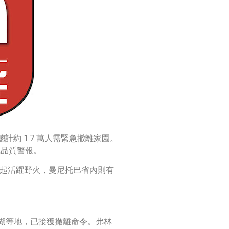
約 1.7 萬人需緊急撤離家園。
氣品質警報。
8 起活躍野火，曼尼托巴省內則有
林恩湖等地，已接獲撤離命令。弗林