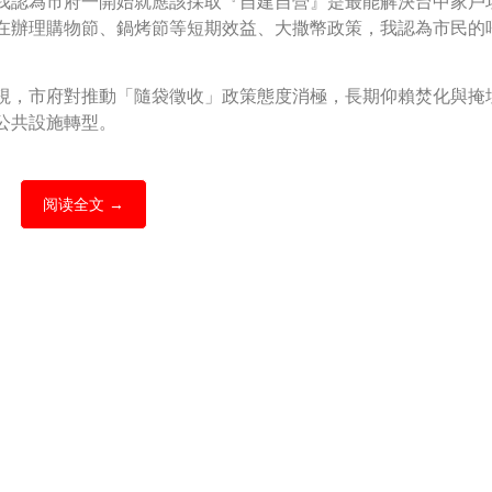
我認為市府一開始就應該採取『自建自營』是最能解決台中家戶
在辦理購物節、鍋烤節等短期效益、大撒幣政策，我認為市民的
視，市府對推動「隨袋徵收」政策態度消極，長期仰賴焚化與掩
公共設施轉型。
阅读全文 →