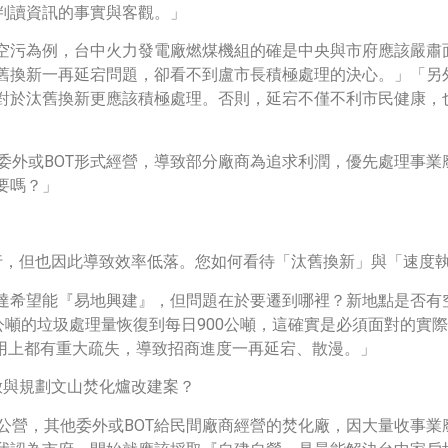
判讀資訊的事實與客觀。」
空污為例，台中火力發電廠燃煤機組的確是中央與市府應該嚴肅
舊換新一再延宕問題，卻看不到盧市長積極處理的決心。」「另
對於汰舊換新更應該積極處理。否則，延宕不僅不利市民健康，
委外或BOT形式經營，導致部分廠商為追求利潤，優先處理事
要嗎？」
慎進行，但也因此導致效率低落。您如何看待「汰舊換新」與「速度
達希望能『易地興建』，但問題在於要遷到哪裡？新地點是否有
公噸的垃圾處理量恢復到每日900公噸，這確實是必須面對的實
適用上都有重大疏失，導致招商進度一再延宕、散漫。」
重啟與規劃文山焚化爐改建案？
公營，其他委外或BOT給民間廠商經營的焚化廠，因大量收事