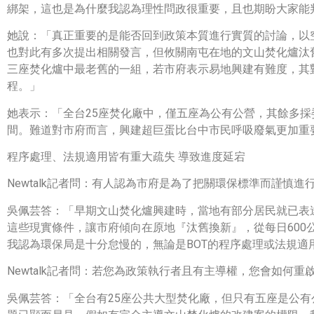
綁架，這也是為什麼我認為理性問政很重要，且也期盼大家能
她說：「真正重要的是能否回到政策本質進行實質的討論，以
也對此有多次提出相關發言，但攸關南屯在地的文山焚化爐汰
三座焚化爐中最老舊的一組，若市府表示易地興建有難度，其
程。」
她表示：「全台25座焚化廠中，僅五座為公有公營，其餘多採
間。難道對市府而言，興建超巨蛋比台中市民呼吸廢氣更加重
程序處理、法規適用皆有重大疏失 導致進度延宕
Newtalk記者問：有人認為市府是為了把關環保標準而謹
吳佩芸答：「早期文山焚化爐興建時，當地有部分居民就已表
這些現實條件，讓市府傾向在原地『汰舊換新』，從每日600
我認為環保局是十分怠慢的，無論是BOT的程序處理或法規
Newtalk記者問：若您為政策執行者且有主導權，您會如何
吳佩芸答：「全台有25座公共大型焚化廠，但只有五座是公有