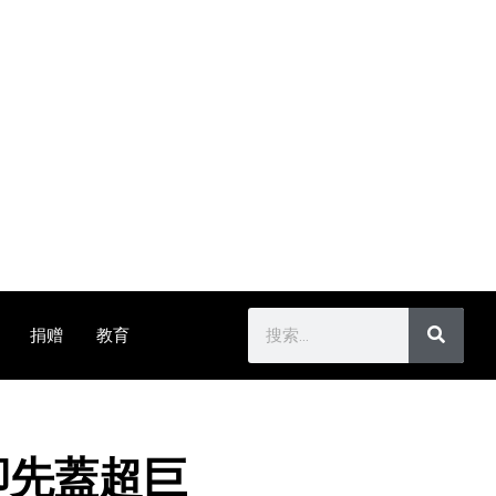
捐赠
教育
卻先蓋超巨