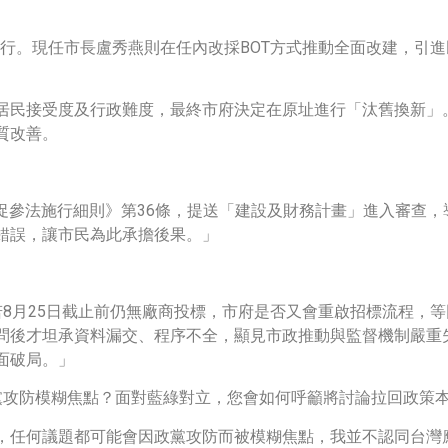
未執行。現任市長盧秀燕則在任內改採BOT方式推動全面改建，引
民接受度及行政難度，最終市府決定在原址進行「汰舊換新」。
質改善。
依《促參法施行細則》第36條，提送「建設及財務計畫」進入審查
錯誤，讓市民為此承擔後果。」
8月25日截止前仍無廠商投標，市府是否又會重啟招標流程，
問後才坦承資料漏交、程序不全，顯見市政推動與監督機制嚴重
面破局。」
遭政黨攻防模糊焦點？面對藍綠對立，您會如何呼籲將討論拉回政策
，任何議題都可能會因政黨攻防而被模糊焦點，我並不認同台灣