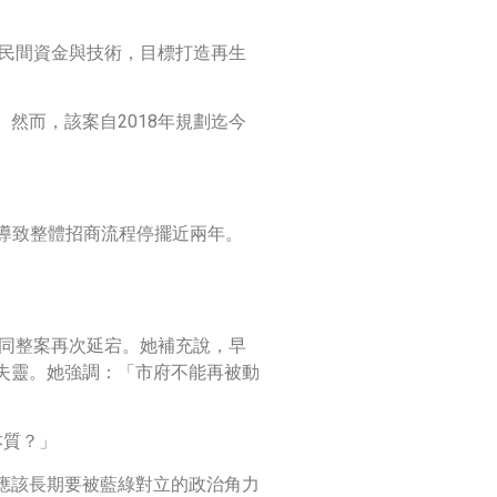
進民間資金與技術，目標打造再生
然而，該案自2018年規劃迄今
，導致整體招商流程停擺近兩年。
等同整案再次延宕。她補充說，早
失靈。她強調：「市府不能再被動
本質？」
應該長期要被藍綠對立的政治角力