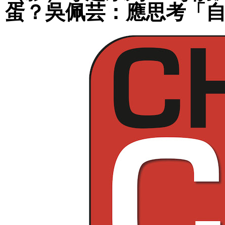
蛋？吳佩芸：應思考「自