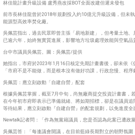
林佳龍計畫升級設備 盧秀燕改採BOT全面改建但遲未發包
前市長林佳龍曾於2018年規劃投入約10億元升級設備，但
能源型高效率焚化廠。
吳佩芸指出，過去民眾即曾主張「易地新建」，但考量土地、居
已逾六年，始終無實質進展，影響地方垃圾處理效能與空氣品
台中市議員吳佩芸。圖：吳佩芸/提供
她指出，市府於2023年1月16日核定先期計畫書後，卻未
「市府不是不能做，而是根本沒有做好功課，行政怠慢、程序
吳佩芸：應立刻啟動「自建自營」配套
根據吳佩芸掌握，截至7月中旬，尚無廠商提交投資計畫書，若
在今年初市府即表示已準備就緒、將如期招標，卻是在議員追
等待結果，應立刻啟動『自建自營』的配套規劃，以免進度全
Newtalk記者問：「作為無黨籍議員，您是否認為此案已
吳佩芸答：「每逢議會開議，在目前藍綠長期對立的朝野氛圍