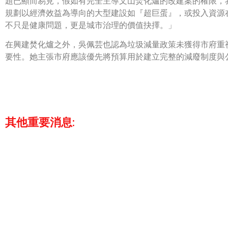
題已顯而易見，假如有完全主導文山焚化爐的改建案的權限，
規劃以經濟效益為導向的大型建設如『超巨蛋』，或投入資源
不只是健康問題，更是城市治理的價值抉擇。」
在興建焚化爐之外，吳佩芸也認為垃圾減量政策未獲得市府重
要性。她主張市府應該優先將預算用於建立完整的減廢制度與
其他重要消息: