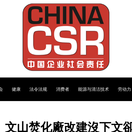
会
健康
法令法规
消费者
能源与清洁技术
劳动力
》文山焚化廠改建沒下文