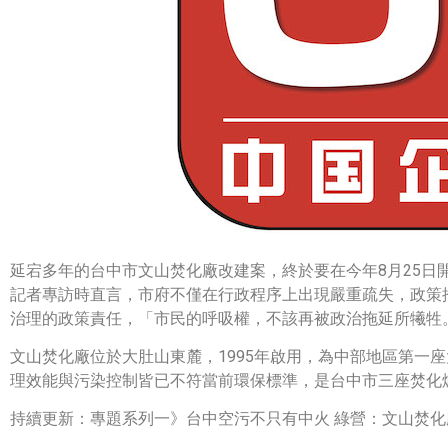
延宕多年的台中市文山焚化廠改建案，終於要在今年8月25日開
記者專訪時直言，市府不僅在行政程序上出現嚴重疏失，政策
治理的政策責任，「市民的呼吸權，不該再被政治拖延所犧牲
文山焚化廠位於大肚山東麓，1995年啟用，為中部地區第一
理效能與污染控制皆已不符當前環保標準，是台中市三座焚化
持續更新：專題系列一》台中空污不只有中火 綠營：文山焚化