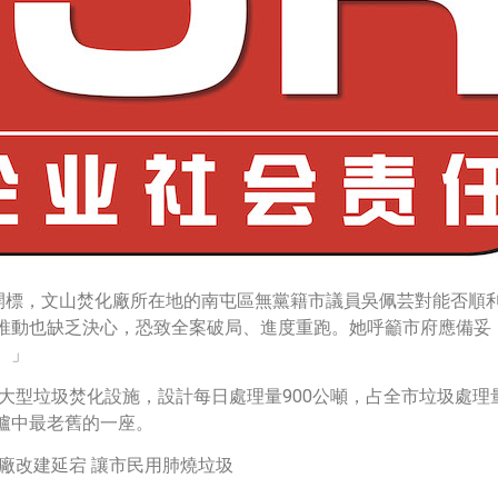
標，文山焚化廠所在地的南屯區無黨籍市議員吳佩芸對能否順利完成
推動也缺乏決心，恐致全案破局、進度重跑。她呼籲市府應備妥
。」
座大型垃圾焚化設施，設計每日處理量900公噸，占全市垃圾處
爐中最老舊的一座。
廠改建延宕 讓市民用肺燒垃圾