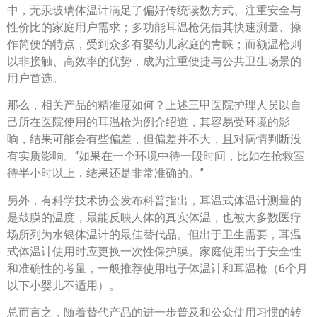
中，无汞玻璃体温计满足了偏好传统读数方式、注重安全与
性价比的家庭用户需求；多功能耳温枪凭借其快速测量、操
作简便的特点，受到众多有婴幼儿家庭的青睐；而额温枪则
以非接触、高效率的优势，成为注重便捷与公共卫生场景的
用户首选。
那么，相关产品的精准度如何？上述三甲医院护理人员以自
己所在医院使用的耳温枪为例介绍道，其容易受环境的影
响，结果可能会有些偏差，但偏差并不大，且对病情判断没
有实质影响。“如果在一个环境中待一段时间，比如在抢救室
待半小时以上，结果还是非常准确的。”
另外，有科学技术协会发布科普指出，耳温式体温计测量的
是鼓膜的温度，最能反映人体的真实体温，也被大多数医疗
场所列为水银体温计的最佳替代品。但出于卫生需要，耳温
式体温计使用时应更换一次性保护膜。家庭使用出于安全性
和准确性的考量，一般推荐使用电子体温计和耳温枪（6个月
以下小婴儿不适用）。
总而言之，随着替代产品的进一步普及和公众使用习惯的转