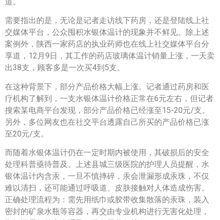
道。
需要指出的是，无论是记者走访线下药房，还是登陆线上社
交媒体平台，公众囤积水银体温计的现象并不鲜见。除上述
案例外，陕西一家药店的执业药师也在线上社交媒体平台分
享道，12月9日，其工作的药店玻璃体温计销量上涨，一天卖
出38支，顾客多是一次买4到5支。
在这种背景下，部分产品价格大幅上涨。记者通过药房和医
疗机构了解到，一支水银体温计价格正常在6元左右，但记者
搜索某电商平台发现，部分产品价格已经涨至15-20元/支。
另外，多位网友也在社交平台透露自己所买的产品价格已涨
至20元/支。
而随着水银体温计仍在一定时期内被使用，其破损后的安全
处理科普亟待普及。上述县城三级医院的护理人员提醒，水
银体温计内含汞，一旦不慎摔碎，汞会泄漏形成汞珠，不仅
难以清扫，还可能通过呼吸道、皮肤接触对人体造成伤害。
正确处理流程为：需先用纸巾或胶带收集散落的汞珠，装入
密封的矿泉水瓶等容器，再交由专业机构进行无害化处理，