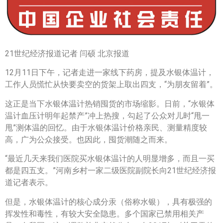
21世纪经济报道记者 闫硕 北京报道
12月11日下午，记者走进一家线下药房，提及水银体温计，
工作人员慌忙从快要卖空的货架上取出四支，“为朋友留着”。
这正是当下水银体温计热销囤货的市场缩影。日前，“水银体
温计血压计明年起禁产”冲上热搜，勾起了公众对儿时“甩一
甩”测体温的回忆。由于水银体温计价格亲民、测量精度较
高，广为公众接受。也因此，囤货潮随之而来。
“最近几天来我们医院买水银体温计的人明显增多，而且一买
都是四五支。”河南乡村一家二级医院副院长向21世纪经济报
道记者表示。
但是，水银体温计的核心成分汞（俗称水银），具有极强的
挥发性和毒性，有较大安全隐患。多个国家已禁用相关产