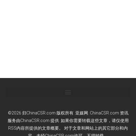
©2026 归ChinaCSR.com 版权所有. 亚媒网. ChinaCSR.com 资讯
服务由ChinaCSR.com 提供. 如果你需要转载这些文章，请仅使用
RSS内容所提供的文章概要。 对于文章和网站上的其它部分和内
容，未经ChinaCSR.com许可，不得转载。