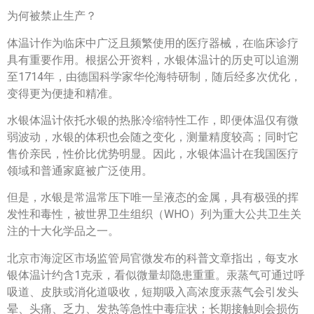
为何被禁止生产？
体温计作为临床中广泛且频繁使用的医疗器械，在临床诊疗
具有重要作用。根据公开资料，水银体温计的历史可以追溯
至1714年，由德国科学家华伦海特研制，随后经多次优化，
变得更为便捷和精准。
水银体温计依托水银的热胀冷缩特性工作，即便体温仅有微
弱波动，水银的体积也会随之变化，测量精度较高；同时它
售价亲民，性价比优势明显。因此，水银体温计在我国医疗
领域和普通家庭被广泛使用。
但是，水银是常温常压下唯一呈液态的金属，具有极强的挥
发性和毒性，被世界卫生组织（WHO）列为重大公共卫生关
注的十大化学品之一。
北京市海淀区市场监管局官微发布的科普文章指出，每支水
银体温计约含1克汞，看似微量却隐患重重。汞蒸气可通过呼
吸道、皮肤或消化道吸收，短期吸入高浓度汞蒸气会引发头
晕、头痛、乏力、发热等急性中毒症状；长期接触则会损伤