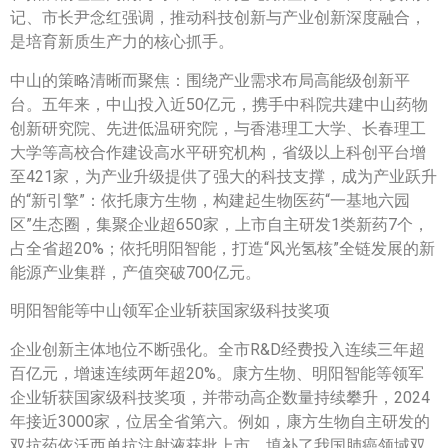
记、市长尹念红强调，推动科技创新与产业创新深度融合，
是培育新质生产力的核心抓手。
中山的策略清晰而聚焦：围绕产业需求布局高能级创新平
台。五年来，中山投入近50亿元，携手中科院共建中山药物
创新研究院、先进低温研究院，与香港理工大学、长春理工
大学等高校合作建设高水平研究机构，省级以上科创平台增
至421家，为产业升级提供了强大的科技支撑，成为产业跃升
的“新引擎”：依托康方生物，构建起生物医药“一基地六园
区”生态圈，集聚企业超650家，上市自主研发1类新药7个，
占全省超20%；依托明阳智能，打造“风光氢核”全链发展的新
能源产业集群，产值突破700亿元。
明阳智能等中山领军企业斩获国家级科技奖项
企业创新主体地位不断强化。全市R&D经费投入连续三年超
百亿元，增速连续两年超20%。康方生物、明阳智能等领军
企业斩获国家级科技奖项，并带动高企数量持续攀升，2024
年接近3000家，位居全省第六。例如，康方生物自主研发的
双抗药依沃西单抗注射液获批上市，填补了我国肺癌领域双