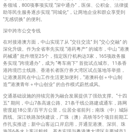
务领域，800项事项实现 “深中通办”，医保、公积金、法律援
助等民生服务逐步实现 “同城化”，让两地企业和群众享受到
“无感切换” 的便利。
深中跨市公交专线
在对接港澳方面，中山实现了从 “交往交流” 到 “交心交融” 的
深化升级。作为全省率先实现 “港药粤产” 的城市，中山 “港澳
药械通” 批件增至25个，指定医疗机构达3家，165项政务服
务实现 “跨境通办”，成为 “粤车南下” 首批试点城市。11条香
港跨境巴士线路、香港长者医疗券大湾区试点落地等举措，
让港澳居民在中山工作生活更加便利，“港澳科创＋中山制
造”“港澳青年＋中山创业” 的合作模式蔚然成风。
交通基础设施的持续完善为融合发展提供了强劲支撑。“十四
五” 期间，中山7条高速公路、21条干线公路建成通车，路网
密度超18公里/百平方公里，位居全省前列；南珠（中）城际
西线、深江铁路加快建设，广珠（澳）高铁等5个项目前期工
作扎实推进；新中山客运口岸启用，开通至港澳、深圳、珠
海等6条水上客运航线，基本实现与粤港澳大湾区主要城市1