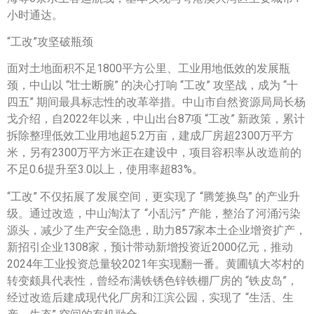
小时通达。
“工改”攻坚破瓶颈
面对土地面积不足1800平方公里、工业用地低效的发展瓶
颈，中山以 “壮士断腕” 的决心打响 “工改” 攻坚战，成为 “十
四五” 期间最具标志性的改革举措。中山市自然资源局局长杨
戈介绍，自2022年以来，中山出台87项 “工改” 新政策，累计
拆除整理低效工业用地超5.2万亩，建成厂房超2300万平方
米，另有2300万平方米正在建设中，项目容积率从改造前的
不足0.6提升至3.0以上，使用率超83%。
“工改” 不仅拓展了发展空间，更实现了 “腾笼换鸟” 的产业升
级。通过改造，中山淘汰了 “小乱污” 产能，整治了河涌污染
源头，减少了生产安全隐患，助力857家本土企业增资扩产，
新招引企业1308家，预计带动新增投资近2000亿元，推动
2024年工业投资总量较2021年实现翻一番。黄圃镇大岑村的
转变颇具代表性，曾经布满铁锈色锌铁棚厂房的 “铁皮岛”，
经过改造后建成现代化厂房和江滨公园，实现了 “生活、生