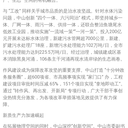
产、生态” 空间的有机融合。
与 “工改” 同样关乎城市品质的是治水攻坚战。针对水体污染
问题，中山创新 “四个一体、六污同治” 模式，即坚持城乡一
体、厂网一体、雨污一体、供排一体，还联合整治鱼塘尾水
低效工业园，推动实施“一流域一策”“一河一策”。投入200亿
元开展未达标水体治理，新建污水管网超7000公里，新建、
扩建污水处理厂18座，新增污水处理能力102万吨/日，全市
污水处理能力达到225.5万吨/日。经过治理，城镇建成区基
本消除黑臭河涌，106条主干河涌再现水清岸绿的生态画卷。
作风建设成为保障改革攻坚的重要支撑。中山打造 “十分钟政
务服务圈”，超600项省、市高频事项实现 “家门口” 办，工程
建设项目审批时间压减 65%，151个项目实现 “拿地即动工”。
通过 “转作风、再出发、开新局” 专项行动，广大干部干事创
业热情充分激发，为各项改革举措落地见效提供了有力保
障。
新质生产力加速崛起
在拓展物理空间的同时，中山深挖“创新空间”。中山市委副书