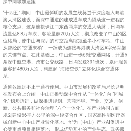
深中同城加速跑
“十四五” 期间，中山最鲜明的发展主线莫过于深度融入粤港
澳大湾区建设，而深中通道的建成通车成为撬动这一进程的
核心支点。这条连接珠江口东西两岸的交通大动脉，日均车
流量达8.8万车次、客流量超20万人次，彻底改变了中山的区
位格局，使中山与深圳的时空距离缩短至半小时车程。中山
从曾经的“交通末梢”，一跃成为连接粤港澳大湾区A字形骨架
的关键节点。在此基础上，中山进一步织密交通网络，开通5
条深中航空港、跨市公交线路，日均发送331班次，累计服务
旅客超480万人次，构建起 “海陆空铁” 立体化综合交通体
系。
通道效应远不止于通行便利。中山市发展和改革局局长尹明
在发布会上介绍，中山正推动深中合作从 “一体化” 向 “同城
化” 稳步迈进，纵深推进规划、营商环境、产业、交通、创
新、公共服务和社会治理 “六个一体化”。在产业协同方面，
规划建设66平方公里的深中经济合作区，国家高性能医疗器
械创新中心中山产业转化基地、华为（中山）产业AI促进中
心等重点项目相继落地，形成优势互补的产业生态。政务服