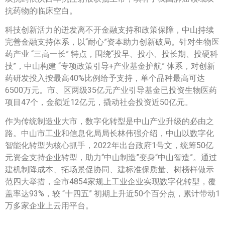
抗药物的临床空白。
科技创新活力的迸发离不开金融支持和政策保障，中山持续
完善金融支持体系，以“耐心”资本助力创新破局。针对生物医
药产业 “三高一长” 特点，围绕“投早、投小、投长期、投硬科
技”，中山构建 “专项政策引导+产业基金护航” 体系，对创新
药研发投入按最高40%比例给予支持，单个品种最高可达
6500万元。市、区两级35亿元产业引导基金已投资生物医药
项目47个，金额近12亿元，撬动社会投资近50亿元。
作为传统制造业大市，数字化转型是中山产业升级的必由之
路。中山市工业和信息化局局长林伟强介绍，中山以数字化
智能化转型为核心抓手，2022年出台政府1号文，统筹50亿
元资金支持企业转型，助力“中山制造”变身“中山智造”。通过
建机制降成本、拓场景促协同、建标准保质量、树榜样做示
范四大举措，全市4854家规上工业企业实现数字化转型，覆
盖率达93%，较 “十四五” 初期上升近50个百分点，累计带动1
万多家企业上云用平台。