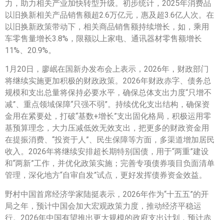
力，助力相关产业加快转型升级。初步统计，2025年消费品
以旧换新相关产品销售额超2.6万亿元，惠及超3.6亿人次。在
以旧换新政策带动下，相关商品销售额持续增长，如，乘用
车零售量增长3.8%，限额以上家电、通讯器材零售额增长
11%、20.9%。
1月20日，廖岷在国新办发布会上表示，2026年，财政部门
将继续实施更加积极的财政政策。2026年财政赤字、债务总
规模和支出总量将保持必要水平，确保总体支出力度“只增不
减”、重点领域保障“只强不弱”。持续优化支出结构，确保资
金用在紧要处，打破“基数+增长”支出固化格局，积极运用零
基预算理念，大力压减低效无效支出，把更多的财政资金用
在提振消费、“投资于人”、民生保障等方面，多渠道增加居民
收入。2026年将继续安排超长期特别国债，用于“两重”建设
和“两新”工作，并优化政策实施；完善专项债券项目负面清单
管理，深化地方“自审自发”试点，更好发挥债券资金效益。
野村中国首席经济学家陆挺表示，2026年作为“十五五”的开
局之年，预计中国会加大宏观政策力度，推动经济平稳运
行。2026年中国有望推出更大规模的政府支出计划，预计赤