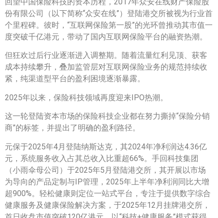
回望中国保险科技的资本历程，2017年众安在线财产保险股
份有限公司（以下简称“众安在线”）登陆港交所被视为行业首
个里程碑。彼时，“互联网保险第一股”的光环曾推动其市值一
度突破千亿港元，带动了国内互联网保险平台的融资热潮。
但狂欢过后行业逐渐进入调整期。随着流量红利见顶、获客
成本持续攀升，叠加监管层对互联网保险业务的规范持续收
紧，纯渠道型平台的盈利困境逐渐暴露。
2025年以来，保险科技领域再度迎来IPO热潮。
这一轮登陆资本市场的保险科技企业都在努力撕掉“保险分销
商”的标签，并提出了明确的盈利路径。
元保于2025年4月登陆纳斯达克，其2024年净利润达4.36亿
元，系统服务收入占其总收入比重超66%。手回科技集团
（小雨伞母公司）于2025年5月登陆港交所，其开展以市场
为导向的产品定制与IP管理，2025年上半年净利润同比大增
超900%。轻松健康则定位一站式平台，专注于提供数字综合
健康服务及健康保险解决方案，于2025年12月挂牌港交所，
首日收盘市值突破120亿港元，以“科技+健康服务”模式获得