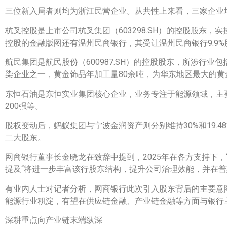
三位新入局者则均为浙江民营企业。从共性上来看，三家企业
杭叉控股是上市公司杭叉集团（603298.SH）的控股股东
控股的金融版图还有温州民商银行，其受让温州民商银行9.9%
航民集团是航民股份（600987.SH）的控股股东，所涉行
染企业之一，黄金饰品年加工量80余吨，为华东地区最大的
东恒石油是东恒实业集团核心企业，业务专注于能源领域，主
200强等。
股权变动后，蚂蚁集团与宁波金润资产则分别维持30%和19
二大股东。
网商银行董事长金晓龙在致辞中提到，2025年在各方支持下
提及“将进一步丰富该行股东结构，提升公司治理效能，并在普
有业内人士对记者分析，网商银行此次引入股东背后的主要意
能源行业积淀，有望在供应链金融、产业链金融等方面与银行
深耕重点向产业链末端纵深