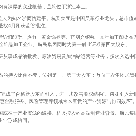
均有深厚的实业根基，且均位于浙江本土。
，实控人为知名浙商仇建平。杭叉集团是中国叉车行业龙头，总市值
股权4月刚获监管批准。
业包括纺织印染、热电、黄金饰品等。官网介绍称，其年加工印染布
黄金饰品加工企业。航民集团同时为第一创业证券第四大股东。
要从事成品油批发、原油贸易及加油站运营等业务，多次入选中国
.48%的持股比例不变，位列第一、第三大股东；万向三农集团尽
，“完成了合格新股东的引入，进一步改善股权结构”。谈及引入
惠金融服务、风险管理等领域带来宝贵的产业资源与协同效应”
图或在于产业资源的嫁接。杭叉控股的高端制造业背景、航民集
主业形成协同。