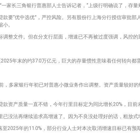
”一家长三角银行普惠部人士告诉记者，“上级行明确说了，存量
款要“优中选优”，严控风险。另有股份行上海分行授信审批部人
缩小。
标调整文件。但在分支行层面，增速已不再被过度强调，风控的
至2025年末的约37.0万亿元，巨大的存量惯性意味着任何转向都
之前，多家银行年初已对普惠小微业务作出调整。资产质量较好的
贷款资产质量一直不错，今年行里目标定为同比增长20%，目前
里已没法再继续追求高增速了。因为不良没处理好的话，粗放式
回落至2025年的11.0%，部分行业人士对本次取消增速目标已