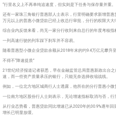
“行里名义上不再单纯追速度，但实则是下任务与保存量并重。
还有一家珠三角银行普惠部人士表示，行里明确要求新增普惠贷
万元以上的普惠小微贷款已经上收总行审批，分行的权限大大
综合业内反馈来看，尚无一家分行收到来自总行的年度考核指
一列高速行驶的列车踩下刹车并不容易。
随着普惠型小微企业贷款余额从2018年末的约9.4万亿元攀升
不得不“降速提质”
21世纪经济报道记者获悉，早在金融监管总局普惠新政出台
速，而一些资产质量承压的银行，只能无奈选择收缩战线。
例如，一位北方地区城商行人士透露，他所在的分行普惠小微
一位南方地区股份行人士则表示，无论增速指标取消与否，行
从行业态势看，普惠贷款同比增速已从2020年的30.9%逐年
增长已明显放缓。