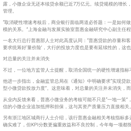
露，小微企业无还本续贷余额已近7万亿元。续贷规模的增长
管理。
“取消硬性增速考核后，商业银行面临两道必答题：一是如何
模的关系。”上海金融与发展实验室普惠金融研究中心副主任
一名大行总行普惠部人士对此高度认同：“普惠贷款的存量和
要求统筹好‘量价险’，大行的投放力度也是要有延续性的，这也
对总量的关注并未消失
不过，一位地方监管人士提醒，取消全国统一的硬性增速指标
他进一步指出，金融监管总局在《通知》中明确要求“实现贷款
型小微贷款投放力度”。这意味着，对总量的关注并未消失，而
从业内反馈来看，普惠小微业务的考核可能不只是“一地一策”
信的小微企业追加抵押和担保，这与其资产质量压力直接相关
另有浙江地区城商行人士介绍，该行普惠金融相关考核指标多
确实难了，但KPI分数更偏重效益和不良控制，今年每一项都抠