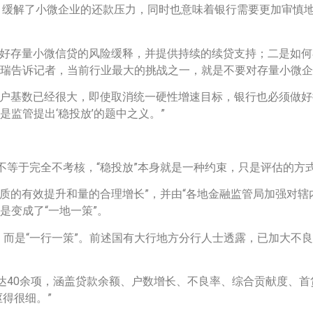
，缓解了小微企业的还款压力，同时也意味着银行需要更加审慎
做好存量小微信贷的风险缓释，并提供持续的续贷支持；二是如
程瑞告诉记者，当前行业最大的挑战之一，就是不要对存量小微
客户基数已经很大，即使取消统一硬性增速目标，银行也必须做
是监管提出‘稳投放’的题中之义。”
不等于完全不考核，“稳投放”本身就是一种约束，只是评估的方
质的有效提升和量的合理增长”，并由“各地金融监管局加强对
是变成了“一地一策”。
，而是“一行一策”。前述国有大行地方分行人士透露，已加大不
。
达40余项，涵盖贷款余额、户数增长、不良率、综合贡献度、首
得很细。”