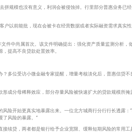
要去拼规模也没有意义，利润会被侵蚀掉。行里部分普惠业务已
些客户以前能批，现在会被卡在经营数据或者实际融资需求真实
历年文件中尚属首次。该文件明确提出：强化资产质量监测分析，
源，提高不良贷款处置效率。
办？多位受访小微金融专家提醒，增量考核淡化后，普惠信贷不
款形成分母稀释效应，部分存量风险被快速扩大的贷款规模所掩
的风险开始更真实地暴露出来。一位北方城商行分行行长透露：
缓了风险的暴露。”
接续贷，两者都是银行给予企业宽限、缓释短期风险的常用工具。