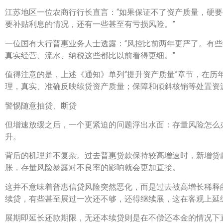
江苏地区一位农商行行长直言：“如果保证不了资产质量，硬
要补贴利息的情况，还有一些甚至有亏损风险。”
一位国有大行普惠业务人士透露：“风控比前两年更严了。有
真实经营、流水、纳税这些都比以前看得更细。”
值得注意的是，上述《通知》单列“提升资产质量”章节，在
理，真实、准确反映续贷资产质量；保障和倾斜核销等处置资
警惕随意抽贷、断贷
但增速放缓之后，一个更紧迫的问题浮出水面：存量风险怎么
升。
背后的机理并不复杂。过去普惠贷款保持较高增速时，新增贷
胀，存量风险暴露对不良率的影响就会更加直接。
这并不意味着普惠信贷风险突然恶化，而是过去被高增长稀释
续贷，有些甚至展过一次还不够，还得继续展，这在客观上延
展期即延长还款期限，无还本续贷则是在不偿还本金的情况下直