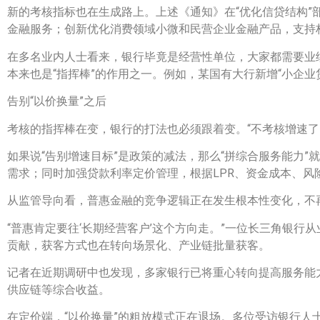
新的考核指标也在生成路上。上述《通知》在“优化信贷结构
金融服务；创新优化消费领域小微和民营企业金融产品，支持
在多名业内人士看来，银行毕竟是经营性单位，大家都需要业
本来也是“指挥棒”的作用之一。例如，某国有大行新增“小企业
告别“以价换量”之后
考核的指挥棒在变，银行的打法也必须跟着变。“不考核增速
如果说“告别增速目标”是政策的减法，那么“拼综合服务能力”
需求；同时加强贷款利率定价管理，根据LPR、资金成本、
从监管导向看，普惠金融的竞争逻辑正在发生根本性变化，不再
“普惠肯定要往‘长期经营客户’这个方向走。”一位长三角银
贡献，获客方式也在转向场景化、产业链批量获客。
记者在近期调研中也发现，多家银行已将重心转向提高服务能力
供应链等综合收益。
在定价端，“以价换量”的粗放模式正在退场。多位受访银行