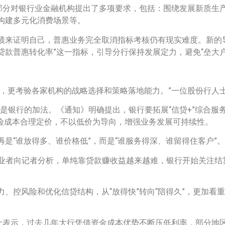
”部分对银行业金融机构提出了多项要求，包括：围绕发展新质生
构建多元化消费场景等。
绩来证明自己，普惠业务完全取消指标考核仍有现实难度。新的
贷款普惠转化率”这一指标，引导分行保持发展定力，避免“垒大户
了，更考验各家机构的战略选择和策略落地能力。”一位股份行人
就是银行的加法。《通知》明确提出，银行要拓展“信贷+”综合
风险成本合理定价，不以低价为导向，增强业务发展可持续性。
是“谁放得多、谁价格低”，而是“谁服务得深、谁留得住客户”。
行从业者向记者分析，单纯靠贷款赚收益越来越难，银行开始关注
、控风险和优化信贷结构，从“放得快”转向“陪得久”，更加看
人士表示，过去几年大行凭借资金成本优势不断压低利率，部分地