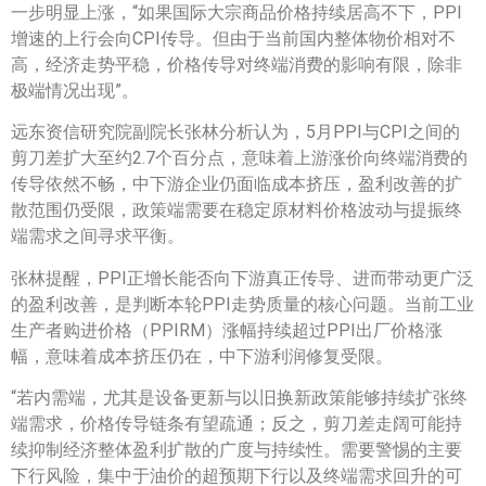
一步明显上涨，“如果国际大宗商品价格持续居高不下，PPI
增速的上行会向CPI传导。但由于当前国内整体物价相对不
高，经济走势平稳，价格传导对终端消费的影响有限，除非
极端情况出现”。
远东资信研究院副院长张林分析认为，5月PPI与CPI之间的
剪刀差扩大至约2.7个百分点，意味着上游涨价向终端消费的
传导依然不畅，中下游企业仍面临成本挤压，盈利改善的扩
散范围仍受限，政策端需要在稳定原材料价格波动与提振终
端需求之间寻求平衡。
张林提醒，PPI正增长能否向下游真正传导、进而带动更广泛
的盈利改善，是判断本轮PPI走势质量的核心问题。当前工业
生产者购进价格（PPIRM）涨幅持续超过PPI出厂价格涨
幅，意味着成本挤压仍在，中下游利润修复受限。
“若内需端，尤其是设备更新与以旧换新政策能够持续扩张终
端需求，价格传导链条有望疏通；反之，剪刀差走阔可能持
续抑制经济整体盈利扩散的广度与持续性。需要警惕的主要
下行风险，集中于油价的超预期下行以及终端需求回升的可