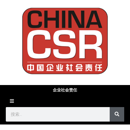
企业社会责任