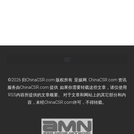
©2026 归ChinaCSR.com 版权所有. 亚媒网. ChinaCSR.com 资讯
服务由ChinaCSR.com 提供. 如果你需要转载这些文章，请仅使用
RSS内容所提供的文章概要。 对于文章和网站上的其它部分和内
容，未经ChinaCSR.com许可，不得转载。