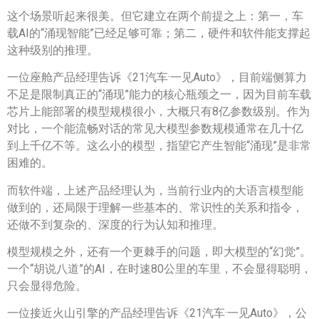
这个场景听起来很美。但它建立在两个前提之上：第一，车
载AI的“涌现智能”已经足够可靠；第二，硬件和软件能支撑起
这种级别的推理。
一位座舱产品经理告诉《21汽车·一见Auto》，目前端侧算力
不足是限制真正的“涌现”能力的核心瓶颈之一，因为目前车载
芯片上能部署的模型规模很小，大概只有8亿参数级别。作为
对比，一个能流畅对话的常见大模型参数规模通常在几十亿
到上千亿不等。这么小的模型，指望它产生智能“涌现”是非常
困难的。
而软件端，上述产品经理认为，当前行业内的大语言模型能
做到的，还局限于理解一些基本的、常识性的关系和指令，
还做不到复杂的、深度的行为认知和推理。
模型规模之外，还有一个更棘手的问题，即大模型的“幻觉”。
一个“胡说八道”的AI，在时速80公里的车里，不会显得聪明，
只会显得危险。
一位接近火山引擎的产品经理告诉《21汽车·一见Auto》，公