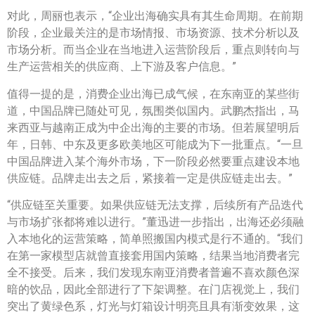
对此，周丽也表示，“企业出海确实具有其生命周期。在前期
阶段，企业最关注的是市场情报、市场资源、技术分析以及
市场分析。而当企业在当地进入运营阶段后，重点则转向与
生产运营相关的供应商、上下游及客户信息。”
值得一提的是，消费企业出海已成气候，在东南亚的某些街
道，中国品牌已随处可见，氛围类似国内。武鹏杰指出，马
来西亚与越南正成为中企出海的主要的市场。但若展望明后
年，日韩、中东及更多欧美地区可能成为下一批重点。“一旦
中国品牌进入某个海外市场，下一阶段必然要重点建设本地
供应链。品牌走出去之后，紧接着一定是供应链走出去。”
“供应链至关重要。如果供应链无法支撑，后续所有产品迭代
与市场扩张都将难以进行。”董迅进一步指出，出海还必须融
入本地化的运营策略，简单照搬国内模式是行不通的。“我们
在第一家模型店就曾直接套用国内策略，结果当地消费者完
全不接受。后来，我们发现东南亚消费者普遍不喜欢颜色深
暗的饮品，因此全部进行了下架调整。在门店视觉上，我们
突出了黄绿色系，灯光与灯箱设计明亮且具有渐变效果，这