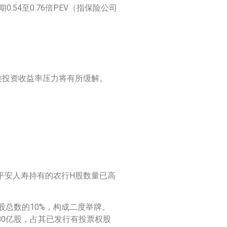
54至0.76倍PEV（指保险公司
类投资收益率压力将有所缓解。
日，平安人寿持有的农行H股数量已高
H股总数的10%，构成二度举牌。
.80亿股，占其已发行有投票权股