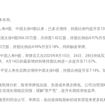
本布局。
人寿H股、中国太保H股以来，已多次增持，持股比例均提升至10
国太保H股366.20万股，共持股1.42亿股，持股比例由4.97%升
70万股，持股比例由4.99%升至5.18%，同样触发举牌。
国人寿H股，举牌后又在2025年8月15日、26日、28日持续买
关。4月14日的最新增持则将持股比例进一步提升至11.07%。
，平安人寿先后两次增持中国太保H股，持股比例提升至7.14%
师张凯烽分析，险资举牌低估值、负债成本逐步降低、公司治理清
实现长期稳定回报，缓解“资产荒”，提升长期投资收益率。
值受到同业认可。举牌后，低估值保险股标的或有望迎来更多机