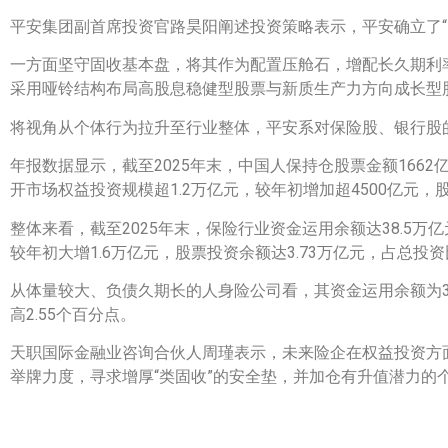
平安集团副首席投资官路昊阳阐述投资策略表示，平安确立了“
一方面坚守固收基本盘，将其作为配置压舱石，增配长久期利
采用哑铃结构布局高股息稳健型股票与新质生产力方向成长型
将视角从个体行为拉升至行业整体，平安系对保险股、银行股
年报数据显示，截至2025年末，中国人保持仓股票金额1662亿
开市场权益投资规模超1.2万亿元，较年初增加超4500亿元，股票
整体来看，截至2025年末，保险行业资金运用余额达38.5万
较年初大增1.6万亿元，股票投资余额达3.73万亿元，占总投资比
从体量较大、负债久期长的人身险公司看，其资金运用余额为34.
高2.55个百分点。
天职国际金融业咨询合伙人周瑾表示，未来险企在权益投资方面
举牌力度，寻求增厚“类固收”的安全垫，并加仓有升值潜力的