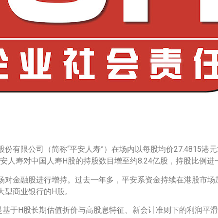
有限公司（简称“平安人寿”）在场内以每股均价27.4815港
安人寿对中国人寿H股的持股数目增至约8.24亿股，持股比例进一步由
场对金融股进行增持。过去一年多，平安系资金持续在港股市场
大型商业银行的H股。
是基于H股长期估值折价与高股息特征、新会计准则下的利润平