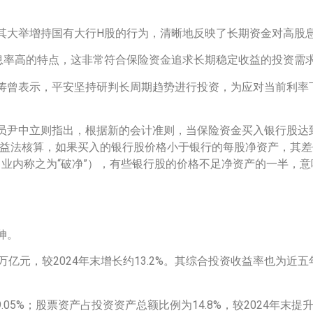
其大举增持国有大行H股的行为，清晰地反映了长期资金对高股
息率高的特点，这非常符合保险资金追求长期稳定收益的投资需
涛曾表示，平安坚持研判长周期趋势进行投资，为应对当前利率
员尹中立则指出，根据新的会计准则，当保险资金买入银行股达
权益法核算，如果买入的银行股价格小于银行的每股净资产，其
注：业内称之为“破净”），有些银行股的价格不足净资产的一半，
伸。
9万亿元，较2024年末增长约13.2%。其综合投资收益率也为
9.05%；股票资产占投资资产总额比例为14.8%，较2024年末提升