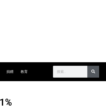
捐赠
教育
1%