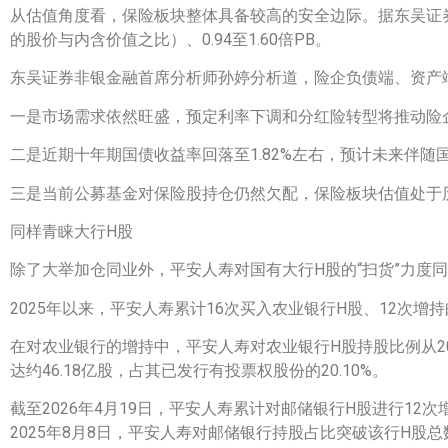
从估值角度看，保险板块整体具备较高的安全边际。据东吴证券测算，
的股价与内含价值之比）、0.94至1.60倍PB。
东吴证券非银金融首席分析师孙婷分析道，险企负债端、资产
一是市场需求依然旺盛，预定利率下调和分红险转型将推动险
二是近期十年期国债收益率回落至1.82%左右，预计未来伴
三是当前公募基金对保险股持仓仍然欠配，保险板块估值处于历
同样青睐大行H股
除了大举加仓同业外，平安人寿对国有大行H股的“扫货”力度
2025年以来，平安人寿累计16次买入农业银行H股、12次增
在对农业银行的增持中，平安人寿对农业银行H股持股比例从2025
达约46.18亿股，占其已发行有投票权股份的20.10%。
截至2026年4月19日，平安人寿累计对邮储银行H股进行12
2025年8月8日，平安人寿对邮储银行持股占比突破该行H股总