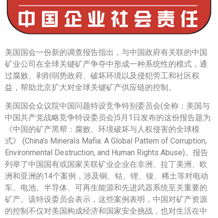
美国国会一份新的调查报告指出，与中国政府有关联的中国
矿业公司在全球关键矿产争夺中形成一种系统性的模式，通
过腐败、剥削弱势政府、破坏环境以及侵犯劳工和社区权
益，帮助北京扩大对全球关键矿产供应链的控制。
美国国会众议院中国问题特设竞争特别委员会(全称：美国与
中国共产党战略竞争特设委员会)5月1日发布的这份报告题为
《中国的矿产黑帮：腐败、环境破坏与人权侵害的全球模
式》 (China's Minerals Mafia: A Global Pattern of Corruption,
Environmental Destruction, and Human Rights Abuse)。报告
列举了中国国有或国家关联矿业企业在非洲、拉丁美洲、欧
洲和亚洲的14个案例，涉及铜、钴、锂、镍、稀土等对电动
车、电池、半导体、可再生能源和先进武器系统至关重要的
矿产。该特设委员会表示，这些案例表明，中国对矿产资源
的控制不仅对美国构成经济和国家安全挑战，也对生活在中