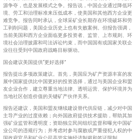
源争夺，也是发展模式之争。报告说，中国企业通过降低环
境、劳工和治理标准来压低成本，使美国和其他西方企业更
难竞争。报告同时承认，全球采矿业长期存在环境破坏和劳
工剥削问题，美国企业历史上也有失败案例。但报告强调，
当前美国和西方企业面临更多投资者、监管、上市规则、环
境社会治理披露和司法诉讼约束，而中国国有或国家关联企
业往往受到中国政府战略目标驱动。
国会建议美国提供“更好选择”
报告提出多项政策建议。首先，美国应为矿产资源丰富的发
展中国家提供比中国更好的投资选择，通过与美国企业和盟
友企业合作，建立尊重当地法律、透明运营、保护环境并为
当地社区创造价值的关键矿产伙伴关系。
报告还建议，美国和盟友继续建设替代供应链，减少对中国
主导产业的过度依赖；向外国政府提供技术援助，帮助其加
强矿业监管和透明度；资助独立民间组织监督和曝光中国矿
业公司的违规行为；并考虑对参与腐败或严重侵犯人权的中
国政府官员和矿业公司高管实施经济制裁和签证限制。