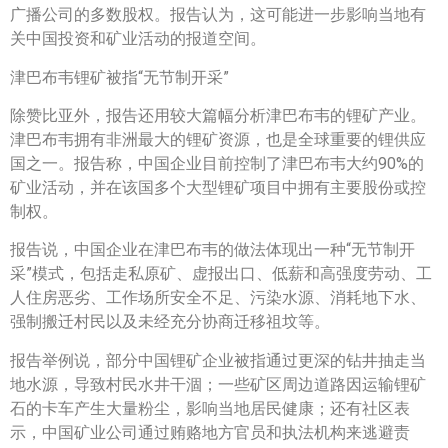
广播公司的多数股权。报告认为，这可能进一步影响当地有
关中国投资和矿业活动的报道空间。
津巴布韦锂矿被指“无节制开采”
除赞比亚外，报告还用较大篇幅分析津巴布韦的锂矿产业。
津巴布韦拥有非洲最大的锂矿资源，也是全球重要的锂供应
国之一。报告称，中国企业目前控制了津巴布韦大约90%的
矿业活动，并在该国多个大型锂矿项目中拥有主要股份或控
制权。
报告说，中国企业在津巴布韦的做法体现出一种“无节制开
采”模式，包括走私原矿、虚报出口、低薪和高强度劳动、工
人住房恶劣、工作场所安全不足、污染水源、消耗地下水、
强制搬迁村民以及未经充分协商迁移祖坟等。
报告举例说，部分中国锂矿企业被指通过更深的钻井抽走当
地水源，导致村民水井干涸；一些矿区周边道路因运输锂矿
石的卡车产生大量粉尘，影响当地居民健康；还有社区表
示，中国矿业公司通过贿赂地方官员和执法机构来逃避责