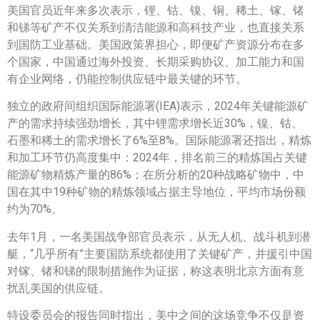
美国官员近年来多次表示，锂、钴、镍、铜、稀土、镓、锗
和锑等矿产不仅关系到清洁能源和高科技产业，也直接关系
到国防工业基础。美国政策界担心，即便矿产资源分布在多
个国家，中国通过海外投资、长期采购协议、加工能力和国
有企业网络，仍能控制供应链中最关键的环节。
独立的政府间组织国际能源署(IEA)表示，2024年关键能源矿
产的需求持续强劲增长，其中锂需求增长近30%，镍、钴、
石墨和稀土的需求增长了6%至8%。国际能源署还指出，精炼
和加工环节仍高度集中：2024年，排名前三的精炼国占关键
能源矿物精炼产量的86%；在所分析的20种战略矿物中，中
国在其中19种矿物的精炼领域占据主导地位，平均市场份额
约为70%。
去年1月，一名美国战争部官员表示，从无人机、战斗机到潜
艇，“几乎所有”主要国防系统都使用了关键矿产，并援引中国
对镓、锗和锑的限制措施作为证据，称这表明北京方面有意
扰乱美国的供应链。
特设委员会的报告同时指出，美中之间的这场竞争不仅是资