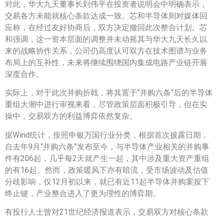
对此，华大九天董事长刘伟平在投资者说明会中明确表示，
交易各方未能就核心条款达成一致。芯和半导体则对媒体回
应称，在经过友好协商后，双方决定撤回此次整合计划。芯
和强调，这一资本层面的调整并未动摇其与华大九天长久以
来的战略协作关系，公司仍高度认可双方在技术图谱与业务
布局上的互补性，未来将继续围绕国内集成电路产业链开展
深度合作。
实际上，对于此次并购折戟，将其置于“并购六条”后的半导体
重组大潮中进行审视来看，尽管政策层面积极引导，但在实
操中，交易双方的利益博弈依然复杂。
据Wind统计，按照申银万国行业分类，根据首次披露日期，
自去年9月“并购六条”发布至今，与半导体产业相关的并购事
件有206起，几乎每2天就产生一起，其中涉及重大资产重组
的有16起。然而，政策暖风下亦有暗流，受市场波动及估值
分歧影响，仅12月初以来，就已有近11起半导体并购案按下
终止键，产业整合进入了更为理性的博弈期。
有投行人士曾对21世纪经济报道表示，交易双方对核心条款