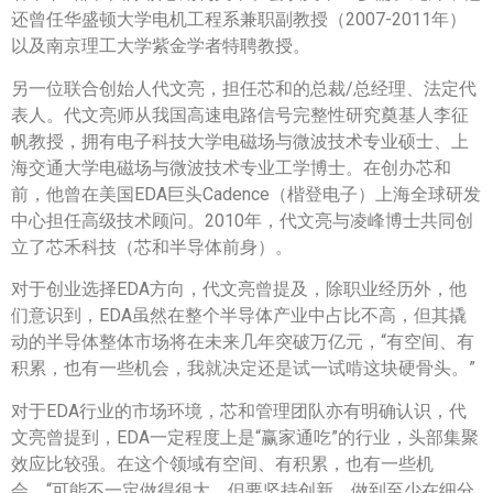
还曾任华盛顿大学电机工程系兼职副教授（2007-2011年）
以及南京理工大学紫金学者特聘教授。
另一位联合创始人代文亮，担任芯和的总裁/总经理、法定代
表人。代文亮师从我国高速电路信号完整性研究奠基人李征
帆教授，拥有电子科技大学电磁场与微波技术专业硕士、上
海交通大学电磁场与微波技术专业工学博士。在创办芯和
前，他曾在美国EDA巨头Cadence（楷登电子）上海全球研发
中心担任高级技术顾问。2010年，代文亮与凌峰博士共同创
立了芯禾科技（芯和半导体前身）。
对于创业选择EDA方向，代文亮曾提及，除职业经历外，他
们意识到，EDA虽然在整个半导体产业中占比不高，但其撬
动的半导体整体市场将在未来几年突破万亿元，“有空间、有
积累，也有一些机会，我就决定还是试一试啃这块硬骨头。”
对于EDA行业的市场环境，芯和管理团队亦有明确认识，代
文亮曾提到，EDA一定程度上是“赢家通吃”的行业，头部集聚
效应比较强。在这个领域有空间、有积累，也有一些机
会。“可能不一定做得很大，但要坚持创新，做到至少在细分