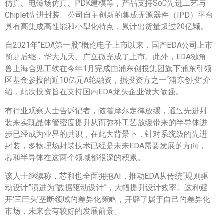
仿真、电磁场仿真、PDK建模等，产品支持SoC先进工艺与
Chiplet先进封装。公司自主创新的集成无源器件（IPD）平台
具有高集成高性能和小型化特点，累计出货量超过20亿颗。
自2021年“EDA第一股”概伦电子上市以来，国产EDA公司上市
前赴后继，华大九天、广立微完成了上市。此外，EDA独角
兽上海合见工软在今年1月完成由浦东创投集团旗下浦东引领
区基金参投的近10亿元A轮融资，据投资方之一“浦东创投”介
绍，此次投资旨在支持国内EDA龙头企业做大做强。
有行业观察人士告诉记者，随着摩尔定律放缓，通过先进封
装来实现晶体管密度提升从而弥补工艺放缓带来的半导体进
步已经成为业界的共识，在此大背景下，针对系统级的先进
封装，多物理场封装技术已经是未来EDA需要发展的方向，
芯和半导体在这两个领域都很深的积累。
该人士继续称，芯和也全面拥抱AI，推动EDA从传统“规则驱
动设计”演进为“数据驱动设计”，大幅提升设计效率。这种避
开‘三巨头’垄断领域的差异化策略，开辟了属于自己的差异化
市场，未来会有较好的发展前景。