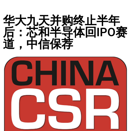
华大九天并购终止半年
后：芯和半导体回IPO赛
道，中信保荐