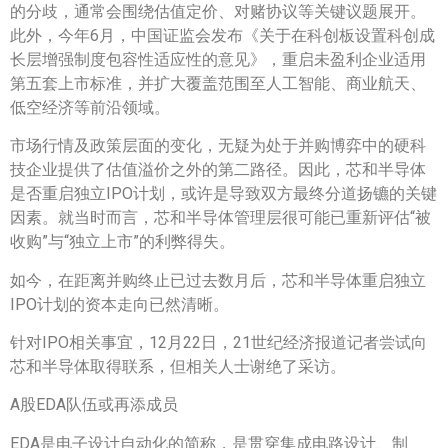
的分歧，通常会围绕估值定价、对赌协议等关键议题展开。​
此外，今年6月，中国证监会发布《关于在科创板设置科创成
长层增强制度包容性适应性的意见》，重启未盈利企业适用
第五套上市标准，并扩大覆盖范围至人工智能、商业航天、
低空经济等前沿领域。
市场行情及政策层面的变化，无疑为处于并购博弈中的硬科
技企业提供了估值溢价之外的第二路径。因此，芯和半导体
是否重启独立IPO计划，或许是导致双方最终分道扬镳的关键
因素。就当时而言，芯和半导体管理层很可能已重新评估“被
收购”与“独立上市”的利弊得失。
如今，在距离并购终止已过去数月后，芯和半导体重启独立
IPO计划的资本走向已然清晰。
针对IPO相关事宜，12月22日，21世纪经济报道记者尝试向
芯和半导体取得联系，但相关人士谢绝了采访。
A股EDA队伍或再添成员
EDA是电子设计自动化的简称，是贯穿集成电路设计、制