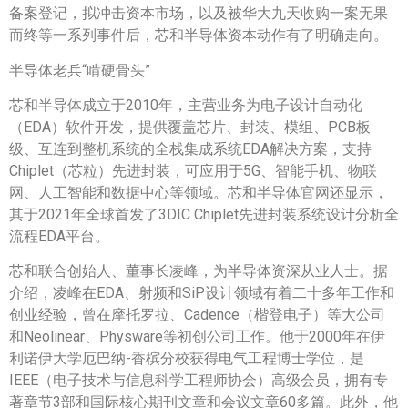
备案登记，拟冲击资本市场，以及被华大九天收购一案无果
而终等一系列事件后，芯和半导体资本动作有了明确走向。
半导体老兵“啃硬骨头”
芯和半导体成立于2010年，主营业务为电子设计自动化
（EDA）软件开发，提供覆盖芯片、封装、模组、PCB板
级、互连到整机系统的全栈集成系统EDA解决方案，支持
Chiplet（芯粒）先进封装，可应用于5G、智能手机、物联
网、人工智能和数据中心等领域。芯和半导体官网还显示，
其于2021年全球首发了3DIC Chiplet先进封装系统设计分析全
流程EDA平台。
芯和联合创始人、董事长凌峰，为半导体资深从业人士。据
介绍，凌峰在EDA、射频和SiP设计领域有着二十多年工作和
创业经验，曾在摩托罗拉、Cadence（楷登电子）等大公司
和Neolinear、Physware等初创公司工作。他于2000年在伊
利诺伊大学厄巴纳-香槟分校获得电气工程博士学位，是
IEEE（电子技术与信息科学工程师协会）高级会员，拥有专
著章节3部和国际核心期刊文章和会议文章60多篇。此外，他