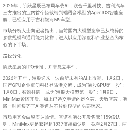
2025年，阶跃星辰已布局车载AI，联合千里科技、吉利汽车
三方推出的业内首个搭载端到端语音模型的AgentOS智能座
舱，已经应用于吉利银河M9车型。
市场分析人士向记者指出，当前国内大模型竞争已从纯粹的
参数规模和通用能力比拼，进入以应用深度和产业整合为核
心的下半场。
路径分化
阶跃星辰的IPO传闻，并非孤立事件。
2026年开年，港股迎来一波前所未有的AI上市潮。1月2日，
国产GPU企业壁仞科技登陆港交所，成为“港股GPU第一股”；
1月8日，智谱挂牌，成为“港股大模型第一股”；1月9日，
MiniMax紧随其后。加上已递交申请的昆仑芯、天数智芯，港
股一时间集齐了AI赛道从芯片到模型的头部玩家。
市场用真金白银表达热情。智谱香港公开发售获1159倍认
购，MiniMax更是获得超1837倍超额认购。截至2月27日，两