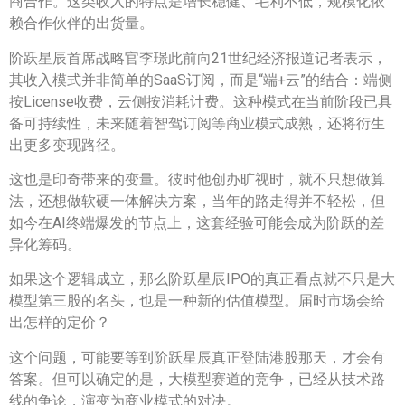
商合作。这类收入的特点是增长稳健、毛利不低，规模化依
赖合作伙伴的出货量。
阶跃星辰首席战略官李璟此前向21世纪经济报道记者表示，
其收入模式并非简单的SaaS订阅，而是“端+云”的结合：端侧
按License收费，云侧按消耗计费。这种模式在当前阶段已具
备可持续性，未来随着智驾订阅等商业模式成熟，还将衍生
出更多变现路径。
这也是印奇带来的变量。彼时他创办旷视时，就不只想做算
法，还想做软硬一体解决方案，当年的路走得并不轻松，但
如今在AI终端爆发的节点上，这套经验可能会成为阶跃的差
异化筹码。
如果这个逻辑成立，那么阶跃星辰IPO的真正看点就不只是大
模型第三股的名头，也是一种新的估值模型。届时市场会给
出怎样的定价？
这个问题，可能要等到阶跃星辰真正登陆港股那天，才会有
答案。但可以确定的是，大模型赛道的竞争，已经从技术路
线的争论，演变为商业模式的对决。