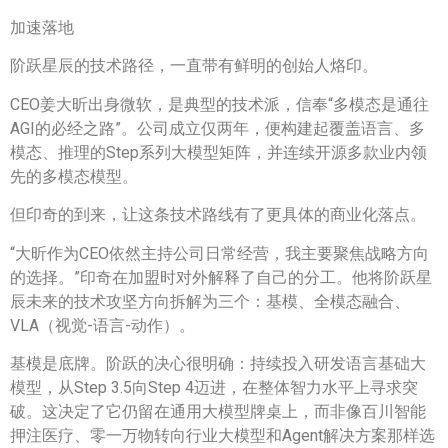
加速落地
阶跃星辰的技术路径，一直带有鲜明的创始人烙印。
CEO姜大昕出身微软，是典型的技术派，信奉“多模态是通往
AGI的必经之路”。公司成立仅两年，便构建起覆盖语言、多
模态、推理的Step系列大模型矩阵，并连续开源多款业内领
先的多模态模型。
但印奇的到来，让这条技术路线有了更具体的商业化落点。
“大昕作为CEO依然主持公司日常经营，我主要聚焦战略方向
的选择。”印奇在加盟时对外解释了自己的分工。他将阶跃星
辰未来的技术攻坚方向拆解为三个：基模、全模态融合、
VLA（视觉-语言-动作）。
基模是底牌。阶跃的决心很明确：持续投入研发语言基础大
模型，从Step 3.5向Step 4迈进，在整体智力水平上寻求突
破。这决定了它仍留在通用大模型牌桌上，而非像百川智能
押注医疗、零一万物转向行业大模型和Agent解决方案那样选