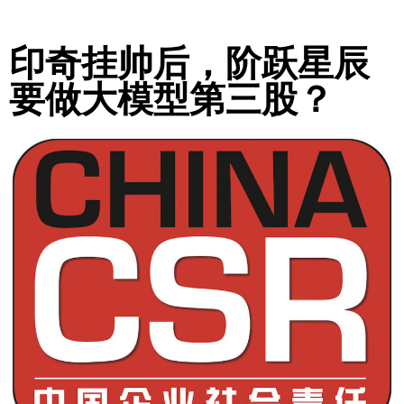
印奇挂帅后，阶跃星辰
要做大模型第三股？