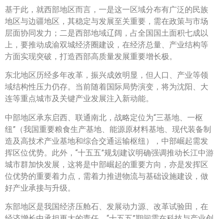
基于此，就西部地区而言，一是这一区域分布有广泛的民族
地区与边疆地区，其稳定与发展至关重要，需在政策与市场
层面协同发力；二是西部地域辽阔，占全国国土面积七成以
上，要推动成渝双城经济圈建设，在经济总量、产业结构等
方面实现突破，打造西部高质量发展重要增长极。
东北地区历经多年改革，振兴成效明显，但人口、产业等领
域结构性压力仍存。当前随着国际局势演变，将为沈阳、大
连等重点城市及关键产业发展注入新动能。
中部地区承东启西、联通南北，战略定位为“三基地、一枢
纽”（我国重要粮食生产基地、能源原材料基地、现代装备制
造及高技术产业基地和综合交通运输枢纽），中部崛起需发
挥区位优势。此外，“十五五”规划建议明确强调推动长江中游
城市群加快发展，这将是中部崛起的重要方向，亦是发挥区
位优势的重要着力点，需着力推进物流与基础设施建设，做
好产业承接与升级。
东部地区是我国经济压舱石、发展动力源、改革试验田，在
经济增长中承担更大的责任。“十五五”期间需在科技与产业创