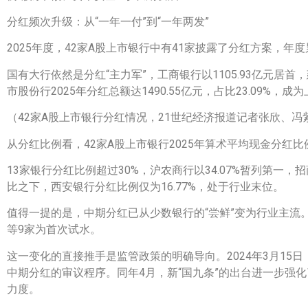
分红频次升级：从“一年一付”到“一年两发”
2025年度，42家A股上市银行中有41家披露了分红方案，年度
国有大行依然是分红“主力军”，工商银行以1105.93亿元居首，建
市股份行2025年分红总额达1490.55亿元，占比23.09%
（42家A股上市银行分红情况，21世纪经济报道记者张欣、冯
从分红比例看，42家A股上市银行2025年算术平均现金分红
13家银行分红比例超过30%，沪农商行以34.07%暂列第一，
比之下，西安银行分红比例仅为16.77%，处于行业末位。
值得一提的是，中期分红已从少数银行的“尝鲜”变为行业主流。
等9家为首次试水。
这一变化的直接推手是监管政策的明确导向。2024年3月1
中期分红的审议程序。同年4月，新“国九条”的出台进一步强
力度。