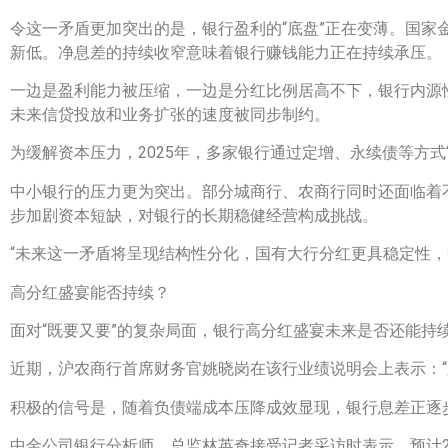
令这一矛盾更加突出的是，银行盈利的“底盘”正在变薄。国家金
新低。净息差的持续收窄意味着银行赚钱能力正在持续承压。
一边是盈利能力被压缩，一边是分红比例居高不下，银行内源
未来信贷投放和业务扩张的速度被同步制约。
为缓解资本压力，2025年，多家银行通过定增、永续债等方
中小银行的压力更为突出。部分城商行、农商行同时还面临着
步加剧资本短缺，对银行的长期稳健经营构成挑战。
“未来这一矛盾将呈现结构性分化，国有大行分红更具稳定性
高分红盛宴能否持续？
面对“既要又要”的复杂局面，银行高分红盛宴未来是否还能持
近期，沪农商行首席财务官姚晓岗在该行业绩说明会上表示：“
积极的信号是，随着负债端成本压降成效显现，银行息差正逐
中金公司银行分析师、总监林英奇接受记者采访时表示，预计2