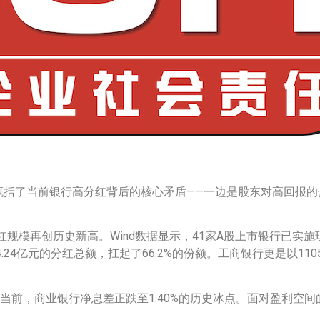
概括了当前银行高分红背后的核心矛盾——一边是股东对高回报
规模再创历史新高。Wind数据显示，41家A股上市银行已实施现
4.24亿元的分红总额，扛起了66.2%的份额。工商银行更是以110
。当前，商业银行净息差正跌至1.40%的历史冰点。面对盈利空