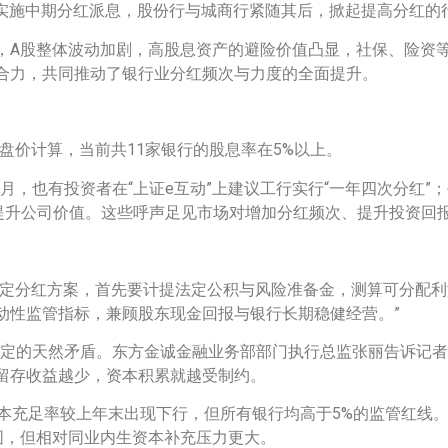
宣布实施中期分红派息，股份行与城商行紧随其后，掀起提高分红的
，A股整体波动加剧，高股息资产的避险价值凸显，社保、险资
合力，共同推动了银行业分红频次与力度的全面提升。
盘价计算，当前共11家银行的股息率在5%以上。
月，也有投资者在“上证e互动”上建议工行实行“一年四次分红”；
以提升公司价值。这些呼声足见市场对增加分红频次、提升投资回
制定分红方案，首先要计提法定公积与风险准备金，测算可分配
动性监管指标，兼顾股东现金回报与银行长期稳健经营。”
着一定的天然矛盾。东方金诚金融业务部部门执行总监张丽告诉记
留存收益越少，资本积累就越受制约。
级资本充足率较上年末出现下行，但所有银行均高于5%的监管红线
围，但相对同业内生资本补充压力更大。