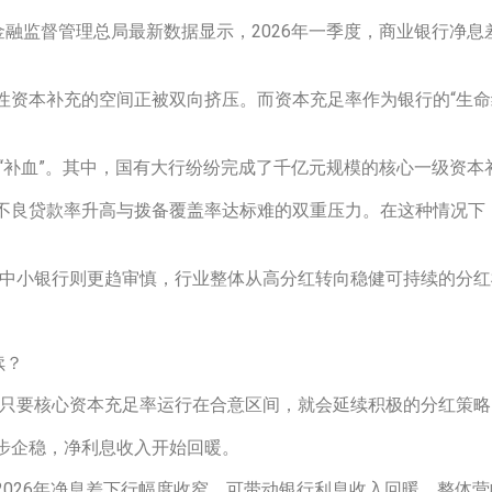
融监督管理总局最新数据显示，2026年一季度，商业银行净息差收
性资本补充的空间正被双向挤压。而资本充足率作为银行的“生命
式“补血”。其中，国有大行纷纷完成了千亿元规模的核心一级资本
不良贷款率升高与拨备覆盖率达标难的双重压力。在这种情况下
，中小银行则更趋审慎，行业整体从高分红转向稳健可持续的分红
续？
只要核心资本充足率运行在合意区间，就会延续积极的分红策略
步企稳，净利息收入开始回暖。
026年净息差下行幅度收窄，可带动银行利息收入回暖，整体