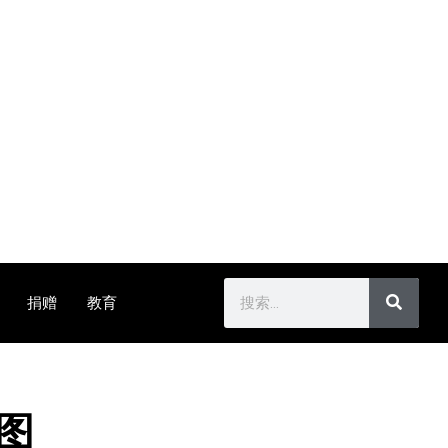
捐赠
教育
图