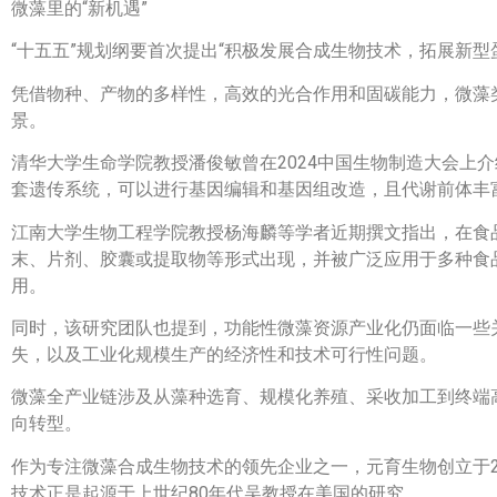
微藻里的“新机遇”
“十五五”规划纲要首次提出“积极发展合成生物技术，拓展新
凭借物种、产物的多样性，高效的光合作用和固碳能力，微藻
景。
清华大学生命学院教授潘俊敏曾在2024中国生物制造大会上
套遗传系统，可以进行基因编辑和基因组改造，且代谢前体丰
江南大学生物工程学院教授杨海麟等学者近期撰文指出，在食
末、片剂、胶囊或提取物等形式出现，并被广泛应用于多种食
用。
同时，该研究团队也提到，功能性微藻资源产业化仍面临一些
失，以及工业化规模生产的经济性和技术可行性问题。
微藻全产业链涉及从藻种选育、规模化养殖、采收加工到终端高
向转型。
作为专注微藻合成生物技术的领先企业之一，元育生物创立于2
技术正是起源于上世纪80年代吴教授在美国的研究。