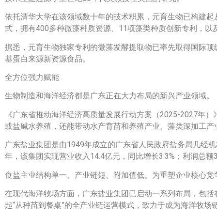
依托清华大学在该领域数十年的技术积累，元育生物已构建起
式，拥有400多种微藻种质资源、11项藻类种质创新专利，
据悉，元育生物独家专利的微藻发酵提取物已率先取得国际顶
基蛋白来源新资源食品。
全方位强力赋能
生物制造和海洋经济都是广东正在大力布局的新兴产业领域。
《广东省推动海洋经济高质量发展行动方案（2025-202
或盐碱水养殖，还能带动水产育苗和养殖产业、藻类深加工产
广东盐业集团是由1949年成立的广东省人民政府盐务局几经
年，该集团实现营业收入14.4亿元，同比增长3.3%；利润总额3.
食盐主业结构单一、产业链短、附加值低。为重塑企业核心竞
在现代海洋牧场方面，广东盐业集团已启动一系列布局，包括
起“从种苗到餐桌”的全产业链运营模式，致力于成为海洋牧场