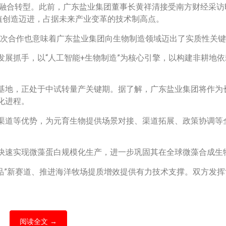
域融合转型。此前，广东盐业集团董事长黄祥清接受南方财经采访时
值创造迈进，占据未来产业变革的技术制高点。
点，这次合作也意味着广东盐业集团向生物制造领域迈出了实质性关
展抓手，以“人工智能+生物制造”为核心引擎，以构建非耕地
基地，正处于中试转量产关键期。据了解，广东盐业集团将作为
化进程。
渠道等优势，为元育生物提供场景对接、渠道拓展、政策协调等
快速实现微藻蛋白规模化生产，进一步巩固其在全球微藻合成生
品”新赛道、推进海洋牧场提质增效提供有力技术支撑。双方发
。
阅读全文 →