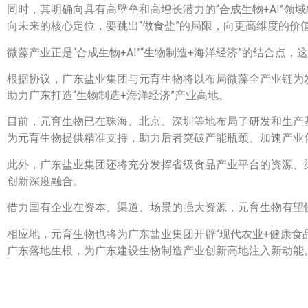
同时，其明确向具有高壁垒和高增长潜力的“合成生物+AI”领
向未来的核心定位，要跳出“做食盐”的局限，向更高维度的价
微藻产业正是“合成生物+AI”“生物制造+海洋经济”的结合
根据协议，广东盐业集团与元育生物将以布局微藻全产业链为发
助力广东打造“生物制造+海洋经济”产业高地。
目前，元育生物已在珠海、北京、深圳等地布局了研发和生产
为元育生物提供精准支持，助力后者突破产能瓶颈、加速产业
此外，广东盐业集团还将充分发挥省级食品产业平台的资源、
创新深度融合。
借力国有企业在资本、渠道、场景的强大资源，元育生物有望
相应地，元育生物也将为广东盐业集团开辟“现代农业+健康食
广东落地生根，为广东建设生物制造产业创新高地注入新动能