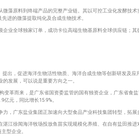
从微藻原料到终端产品的完整产业链。其以可控工业化发酵技术实
以及先进的微藻提取纯化及合成生物技术。
级企业全球独家订单，成功卡位高端生物基原料全球供应链；其
7年）》提出，促进海洋生物活性物质、海洋合成生物等创新研发及
业的发展，可以说是重要方向之一。
机构变革而来，是广东省国资委监管的国有独资企业，广东省食盐市
9亿元，同比增长15.9%。
争力，广东盐业集团正加速向大型食品产业科技集团转型，拓展
在湛江徐闻海洋牧场投放鱼苗实现规模化养殖、在自有盐田推进
链主型企业。