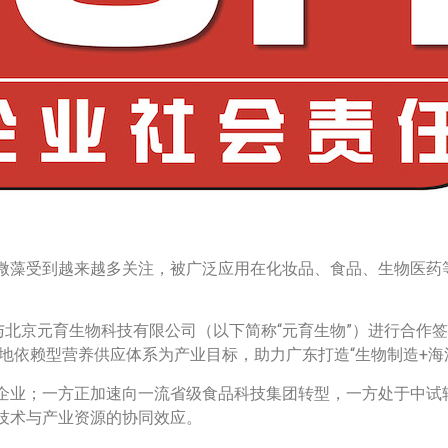
微藻受到越来越多关注，被广泛应用在化妆品、食品、生物医药
与北京元育生物科技有限公司（以下简称“元育生物”）进行合作
耕地依赖型营养供应体系为产业目标，助力广东打造“生物制造+海
企业；一方正加速向一流省级食品科技集团转型，一方处于中试转
技术与产业资源的协同效应。