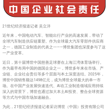
21世纪经济报道记者 吴立洋
近年来，中国电动汽车、智能出行产业的高速发展，带动了
全球汽车制造供应链重塑。作为全球最大汽车零部件供应商
之一，德国工业制造的代表之一——博世集团也深度参与了这
一产业变革。
近日，第十届博世中国慈善足球赛在上海江湾体育场举行。
作为最早布局中国的德国企业之一，博世多年来在市场、产
业链、企业社会责任等多个层面与本土深度连结。2025年，
博世中国销售额达1498亿元，成为博世全球最大的单一市
场。在中国产业发展快速迭代、AI在工业制造领域应用持续
深入的背景下，博世也通过加大本土AI投资、整合全球资源
等方式与中国市场加速融合。
为此，21世纪经济报道记者采访博世（中国）投资有限公司