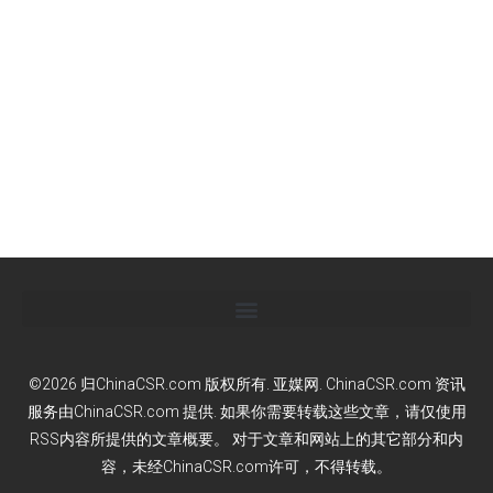
©2026 归ChinaCSR.com 版权所有. 亚媒网. ChinaCSR.com 资讯
服务由ChinaCSR.com 提供. 如果你需要转载这些文章，请仅使用
RSS内容所提供的文章概要。 对于文章和网站上的其它部分和内
容，未经ChinaCSR.com许可，不得转载。