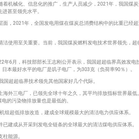
机械化、信息化的推广，生产人员减少，2021年，我国煤炭开
际先进甚至领先水平。
面，2021年，全国发电用煤在煤炭总消费结构中的比重已经
清洁使用至关重要。当前，我国煤炭燃料发电技术世界领先，超临
22年6月，科技部部长王志刚公开表示，我国超超临界高效发电技
；日本最好水平的电厂是叽子电厂，为303克（负荷率90％）。
，我国超超临界技术领先其他国家好几个代际。
海外三电厂，已领先全球十年之久，其平均排放指标世界最低。氮
国煤电的污染物排放量也是最低的。
瓦煤电机组超低排放改造，建成全球规模最大的清洁电力供应体系。
并已建成从开采到发电全链条的全球最大的清洁煤电供应体系。
支柱能源。