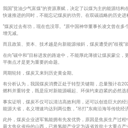
我国“贫油少气富煤”的资源禀赋，决定了以煤为主的能源结构在
快速推进的同时，不能忘记煤炭的功劳。在双碳战略的历史进
“煤炭过去有功，现在也没罪。”原中国神华董事长凌文曾在
增无减。
而且政策、资本、技术越是向新能源倾斜，煤炭遭受的“歧视”
在向“碳中和”目标进发的路途中，不能厚此薄彼让煤炭蒙尘
平衡点才是更为重要的命题。
周期轮转，煤炭又来到历史黄金期。
有分析认为，我国煤炭消费正处于转型关键期，总量预计在20
燃料并重转变，既是应对新能源崛起、环保约束趋紧的必然选
事实证明，煤炭不仅可以清洁高效利用，还可以创造巨大的经济
能源大省，名义增速均达到两位数，“吊打”东南沿海等传统经
此外，煤炭企业进军氢能拥有先发优势，原因是焦炭生产过程中
最大焦化省份的山西，已将氢能产业定为该省首批十大重点产