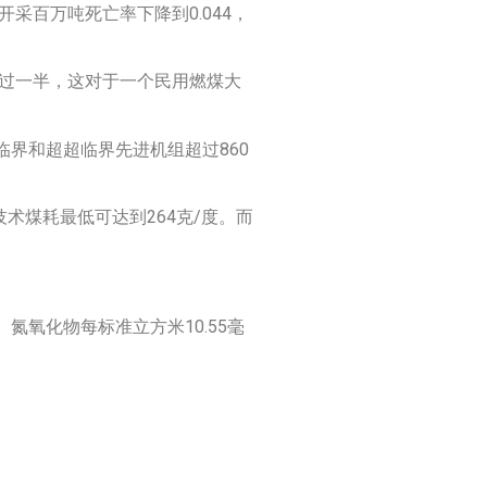
采百万吨死亡率下降到0.044，
超过一半，这对于一个民用燃煤大
界和超超临界先进机组超过860
术煤耗最低可达到264克/度。而
氧化物每标准立方米10.55毫