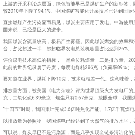
上游的开采和冶炼层面，绿色智能早已是煤矿生产的新标签，随着
较2010年下降了94.1%。中国煤矿智能化开采技术已达到国
直接燃煤产生污染显而易见，煤炭主要应用于发电。中游使用层
国来说，已经是巨大的进步。
我国煤炭含硫量较高，极易产生雾霾。因此煤炭燃烧的效率和
台，占比超过一半，超超临界发电总装机容量占比达到26%。
评价煤电技术高低的指标，一是单位耗煤量，二是排放量。20
此前的世界纪录属于丹麦，每度电煤耗286克（负荷率89％）
要知道在业界，煤耗下降10克，技术就相差一代。这意味着
排放量方面，被美国《电力杂志》评为世界顶级火力发电厂的上
克，二氧化硫6.39毫克，烟尘只有0.67毫克。放眼全球，我
“十四五”时期，我国累计完成3.6亿吨焦化产能、1.7亿千
以排放量为参照物，我国煤电已经达到了天然气的排放水平，
可以说，煤炭早已不是污染源，而是几乎实现全链条清洁化的