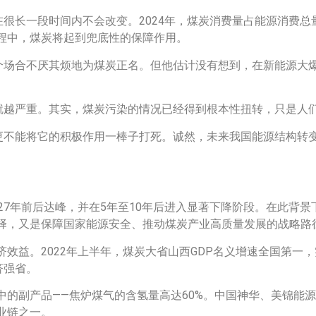
很长一段时间内不会改变。2024年，煤炭消费量占能源消费总量
程中，煤炭将起到兜底性的保障作用。
多个场合不厌其烦地为煤炭正名。但他估计没有想到，在新能源大
就越严重。其实，煤炭污染的情况已经得到根本性扭转，只是人们
，更不能将它的积极作用一棒子打死。诚然，未来我国能源结构转
27年前后达峰，并在5年至10年后进入显著下降阶段。在此背
择，又是保障国家能源安全、推动煤炭产业高质量发展的战略路
效益。2022年上半年，煤炭大省山西GDP名义增速全国第一
济强省。
的副产品——焦炉煤气的含氢量高达60%。中国神华、美锦能
业链之一。